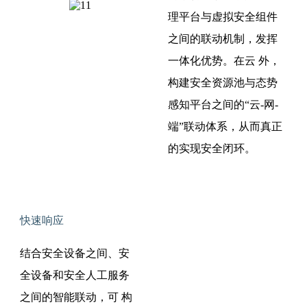
理平台与虚拟安全组件
之间的联动机制，发挥
一体化优势。在云 外，
构建安全资源池与态势
感知平台之间的“云-网-
端”联动体系，从而真正
的实现安全闭环。
快速响应
结合安全设备之间、安
全设备和安全人工服务
之间的智能联动，可 构