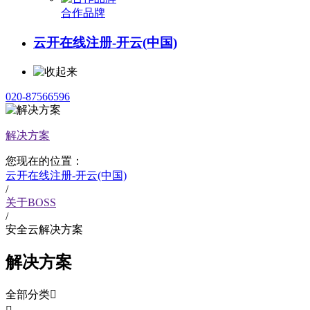
合作品牌
云开在线注册-开云(中国)
020-87566596
解决方案
您现在的位置：
云开在线注册-开云(中国)
/
关于BOSS
/
安全云解决方案
解决方案
全部分类
