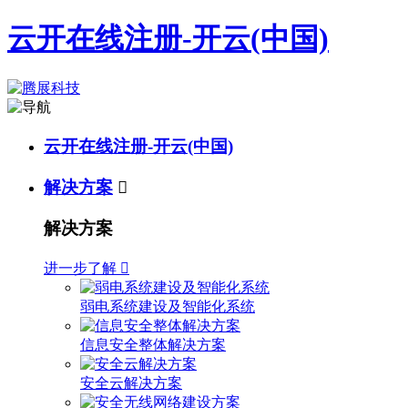
云开在线注册-开云(中国)
云开在线注册-开云(中国)
解决方案

解决方案
进一步了解

弱电系统建设及智能化系统
信息安全整体解决方案
安全云解决方案