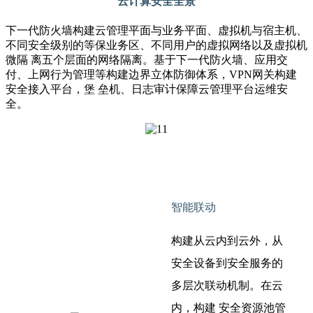
云计算安全全景
下一代防火墙构建云管理平面与业务平面、虚拟机与宿主机、
不同安全级别的等保业务区、不同用户的虚拟网络以及虚拟机
微隔 离五个层面的网络隔离。基于下一代防火墙、应用交
付、上网行为管理等构建边界立体防御体系，VPN网关构建
安全接入平台，堡 垒机、日志审计保障云管理平台运维安
全。
智能联动
构建从云内到云外，从
安全设备到安全服务的
多层次联动机制。在云
内，构建 安全资源池管