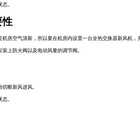
状态。
要性
证机房空气清新，所以要在机房内设置一台全热交换器新风机，
安装上防火阀以及电动风量的调节阀。
动切断新风进风。
状态。