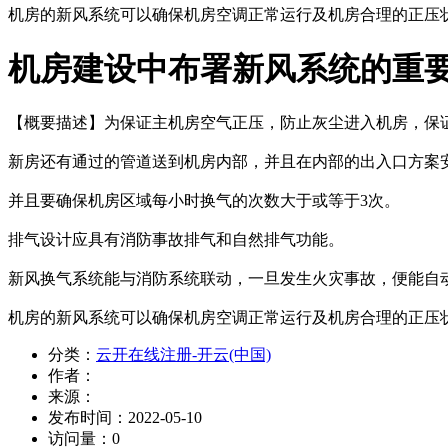
机房的新风系统可以确保机房空调正常运行及机房合理的正压
机房建设中布署新风系统的重
【概要描述】
为保证主机房空气正压，防止灰尘进入机房，保
新房还有通过的管道送到机房内部，并且在内部的出入口方案
并且要确保机房区域每小时换气的次数大于或等于3次。
排气设计应具有消防事故排气和自然排气功能。
新风换气系统能与消防系统联动，一旦发生火灾事故，便能自
机房的新风系统可以确保机房空调正常运行及机房合理的正压
分类：
云开在线注册-开云(中国)
作者：
来源：
发布时间：
2022-05-10
访问量：
0