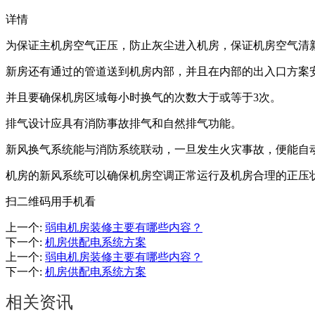
详情
为保证主机房空气正压，防止灰尘进入机房，保证机房空气清
新房还有通过的管道送到机房内部，并且在内部的出入口方案
并且要确保机房区域每小时换气的次数大于或等于3次。
排气设计应具有消防事故排气和自然排气功能。
新风换气系统能与消防系统联动，一旦发生火灾事故，便能自
机房的新风系统可以确保机房空调正常运行及机房合理的正压
扫二维码用手机看
上一个
:
弱电机房装修主要有哪些内容？
下一个
:
机房供配电系统方案
上一个
:
弱电机房装修主要有哪些内容？
下一个
:
机房供配电系统方案
相关资讯