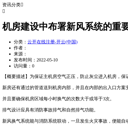
资讯分类


机房建设中布署新风系统的重
分类：
云开在线注册-开云(中国)
作者：
来源：
发布时间：
2022-05-10
访问量：
0
【概要描述】
为保证主机房空气正压，防止灰尘进入机房，保
新房还有通过的管道送到机房内部，并且在内部的出入口方案
并且要确保机房区域每小时换气的次数大于或等于3次。
排气设计应具有消防事故排气和自然排气功能。
新风换气系统能与消防系统联动，一旦发生火灾事故，便能自